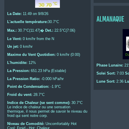
La Date:
11:49 on 9/8/26
ALMANAQUE
L'actuelle température:
30.7°C
Max.:
30.7°C(11:47)�
Det.:
22.5°C(7:06)
Le Vent:
0 km/hr from the N
Un jet:
0 km/hr
Maxime du Vent Quotidien:
0 km/hr (0:00)
L'humidite:
12%
Phase Lunaire:
21
La Pression:
651.23 hPa (Estable)
Solei Sort:
7:03
So
La Pression Ratio:
-0.000 hPa/hr
Lune Sort:
2:36
Lu
Point de Condensation:
-1.9°C
Froid du vent:
28.7°C
Indice de Chaleur (se sent comme):
30.7°C
Le indice de chaleur ou une sensation
thermique, il nous permet de savoir le niveau du
froid qui sent notre corp.
Niveau de Comodité:
Uncomfortably Hot
Cool: Froid - Hot: Chaleur